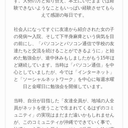
す。大勢の方と知り合え、本土にいたままでは経
験できないようなこともいっぱい経験させてもら
えて感謝の毎日です。
社会人になってすぐに友達から紹介された女の子
の発病〜入院、そして下半身麻痺という病気を目
の前にし、「パソコンとパソコン通信で学校の友
達たちと交流を続けることができるように」と始
めた勉強会が、途中休みもしましたがもう15年ほ
ど継続しています。当時は「パソコン通信」を中
心としていましたが、今では「インターネット」
と「ソーシャルネットワーク」を中心に毎週水曜
日と金曜日に勉強会を開催しています。
当時、自分が目指した「友達全員が、地域の人全
員がネットを使うことで生まれてくるはずのコミ
ュニティ」の実現はまだまだ遠いかもしれません
が、このコミュニティが沖縄でできていく事で、