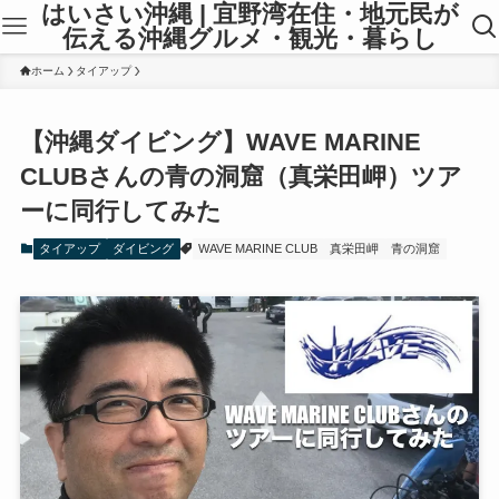
はいさい沖縄 | 宜野湾在住・地元民が
伝える沖縄グルメ・観光・暮らし
ホーム
タイアップ
【沖縄ダイビング】WAVE MARINE
CLUBさんの青の洞窟（真栄田岬）ツア
ーに同行してみた
タイアップ
ダイビング
WAVE MARINE CLUB
真栄田岬
青の洞窟