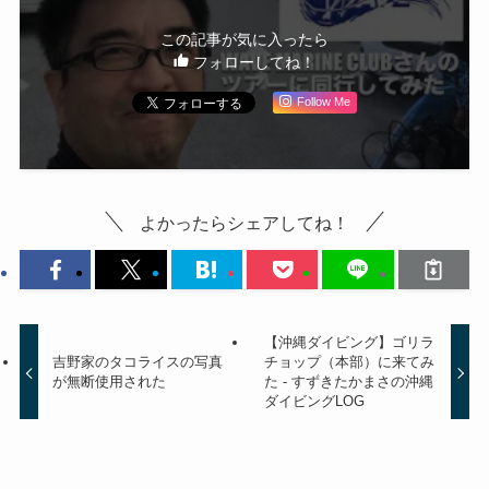
この記事が気に入ったら
フォローしてね！
Follow Me
よかったらシェアしてね！
【沖縄ダイビング】ゴリラ
吉野家のタコライスの写真
チョップ（本部）に来てみ
が無断使用された
た - すずきたかまさの沖縄
ダイビングLOG