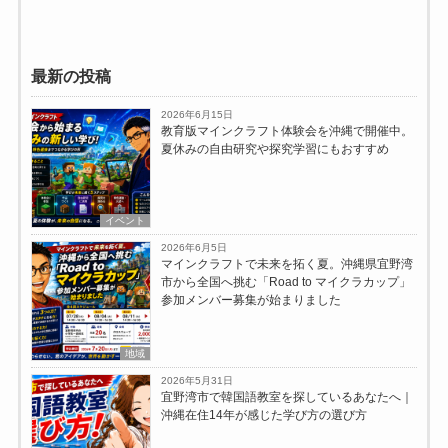
最新の投稿
2026年6月15日
教育版マインクラフト体験会を沖縄で開催中。
夏休みの自由研究や探究学習にもおすすめ
イベント
2026年6月5日
マインクラフトで未来を拓く夏。沖縄県宜野湾
市から全国へ挑む「Road to マイクラカップ」
参加メンバー募集が始まりました
地域
2026年5月31日
宜野湾市で韓国語教室を探しているあなたへ｜
沖縄在住14年が感じた学び方の選び方