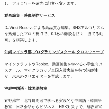
し、フォロワーを確実に顧客へ変えます。
動画編集・映像制作サービス
DaVinci Resolveによる高品質な編集。SNSアルゴリズム
を熟知したプロの視点で、0.1秒の離脱を防ぐ「勝てる動
画」を構築します。
沖縄マイクラ部 プログラミングスクール クロスウェーブ
マインクラフトやRoblox、動画編集を学べる小学生向け
スクール。マイクラカップ全国入賞実績を持つ講師陣
が、未来のクリエイターを育成します。
沖縄中国語・韓国語教室
宜野湾市・北谷町周辺で学べる実践的な中国語・韓国語
教室。日常会話からビジネス、HSK対策まで、経験豊富