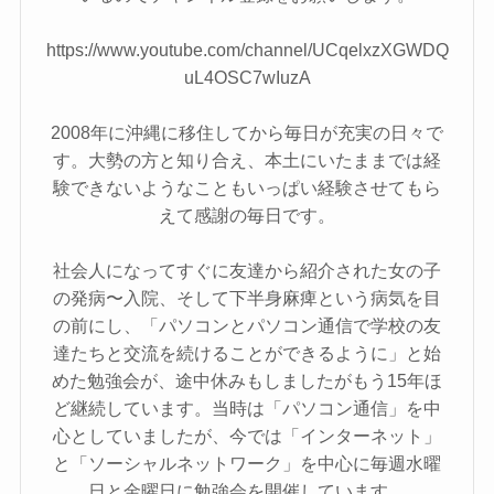
https://www.youtube.com/channel/UCqelxzXGWDQ
uL4OSC7wIuzA
2008年に沖縄に移住してから毎日が充実の日々で
す。大勢の方と知り合え、本土にいたままでは経
験できないようなこともいっぱい経験させてもら
えて感謝の毎日です。
社会人になってすぐに友達から紹介された女の子
の発病〜入院、そして下半身麻痺という病気を目
の前にし、「パソコンとパソコン通信で学校の友
達たちと交流を続けることができるように」と始
めた勉強会が、途中休みもしましたがもう15年ほ
ど継続しています。当時は「パソコン通信」を中
心としていましたが、今では「インターネット」
と「ソーシャルネットワーク」を中心に毎週水曜
日と金曜日に勉強会を開催しています。