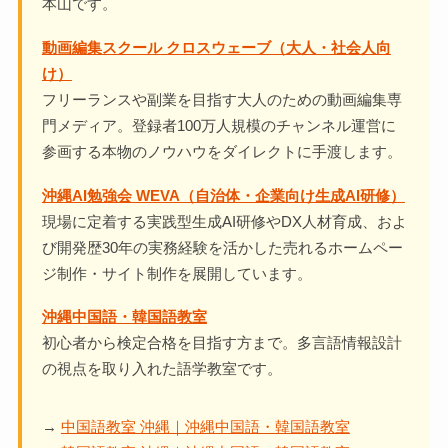
本山です。
動画編集スクール クロスウェーブ（大人・社会人向
け）
フリーランスや副業を目指す大人のための動画編集専
門メディア。登録者100万人規模のチャンネル運営に
参画する本物のノウハウをダイレクトに手渡します。
沖縄AI勉強会 WEVA（自治体・企業向け生成AI研修）
現場に定着する実践型生成AI研修やDX人材育成、およ
び開発歴30年の実務経験を活かした売れるホームペー
ジ制作・サイト制作を展開しています。
沖縄中国語・韓国語教室
初心者から検定合格を目指す方まで。多言語情報設計
の視点を取り入れた語学教室です。
→
中国語教室 沖縄｜沖縄中国語・韓国語教室