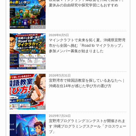
夏休みの自由研究や探究学習にもおすすめ
イベント
2026年6月5日
マインクラフトで未来を拓く夏。沖縄県宜野湾
市から全国へ挑む「Road to マイクラカップ」
参加メンバー募集が始まりました
地域
2026年5月31日
宜野湾市で韓国語教室を探しているあなたへ｜
沖縄在住14年が感じた学び方の選び方
紹介
2025年7月24日
宜野湾プログラミングコンテストが開催されま
す 沖縄プログラミングスクール「クロスウェー
ブ」