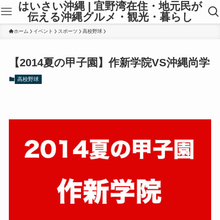
はいさい沖縄 | 宜野湾在住・地元民が
伝える沖縄グルメ・観光・暮らし
ホーム
イベント
スポーツ
高校野球
【2014夏の甲子園】作新学院VS沖縄尚学
高校野球