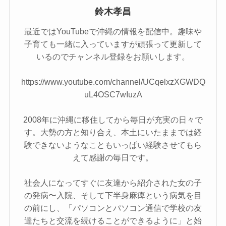
鈴木孝昌
最近ではYouTubeで沖縄の情報を配信中。趣味や
子育ても一緒に入っていますが頑張って更新して
いるのでチャンネル登録をお願いします。
https://www.youtube.com/channel/UCqelxzXGWDQ
uL4OSC7wIuzA
2008年に沖縄に移住してから毎日が充実の日々で
す。大勢の方と知り合え、本土にいたままでは経
験できないようなこともいっぱい経験させてもら
えて感謝の毎日です。
社会人になってすぐに友達から紹介された女の子
の発病〜入院、そして下半身麻痺という病気を目
の前にし、「パソコンとパソコン通信で学校の友
達たちと交流を続けることができるように」と始