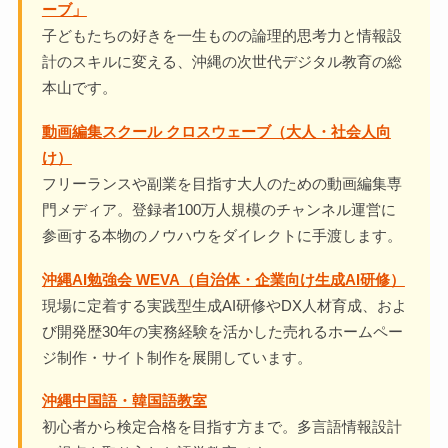
ーブ」
子どもたちの好きを一生ものの論理的思考力と情報設
計のスキルに変える、沖縄の次世代デジタル教育の総
本山です。
動画編集スクール クロスウェーブ（大人・社会人向
け）
フリーランスや副業を目指す大人のための動画編集専
門メディア。登録者100万人規模のチャンネル運営に
参画する本物のノウハウをダイレクトに手渡します。
沖縄AI勉強会 WEVA（自治体・企業向け生成AI研修）
現場に定着する実践型生成AI研修やDX人材育成、およ
び開発歴30年の実務経験を活かした売れるホームペー
ジ制作・サイト制作を展開しています。
沖縄中国語・韓国語教室
初心者から検定合格を目指す方まで。多言語情報設計