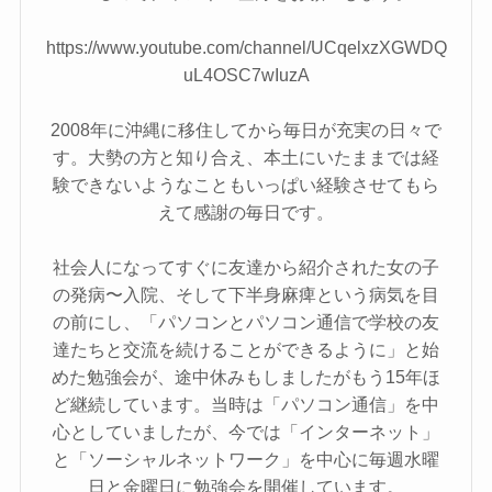
https://www.youtube.com/channel/UCqelxzXGWDQ
uL4OSC7wIuzA
2008年に沖縄に移住してから毎日が充実の日々で
す。大勢の方と知り合え、本土にいたままでは経
験できないようなこともいっぱい経験させてもら
えて感謝の毎日です。
社会人になってすぐに友達から紹介された女の子
の発病〜入院、そして下半身麻痺という病気を目
の前にし、「パソコンとパソコン通信で学校の友
達たちと交流を続けることができるように」と始
めた勉強会が、途中休みもしましたがもう15年ほ
ど継続しています。当時は「パソコン通信」を中
心としていましたが、今では「インターネット」
と「ソーシャルネットワーク」を中心に毎週水曜
日と金曜日に勉強会を開催しています。