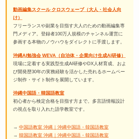
動画編集スクール クロスウェーブ（大人・社会人向
け）
フリーランスや副業を目指す大人のための動画編集専
門メディア。登録者100万人規模のチャンネル運営に
参画する本物のノウハウをダイレクトに手渡します。
沖縄AI勉強会 WEVA（自治体・企業向け生成AI研修）
現場に定着する実践型生成AI研修やDX人材育成、およ
び開発歴30年の実務経験を活かした売れるホームペー
ジ制作・サイト制作を展開しています。
沖縄中国語・韓国語教室
初心者から検定合格を目指す方まで。多言語情報設計
の視点を取り入れた語学教室です。
→
中国語教室 沖縄｜沖縄中国語・韓国語教室
→
韓国語教室 沖縄｜沖縄中国語・韓国語教室