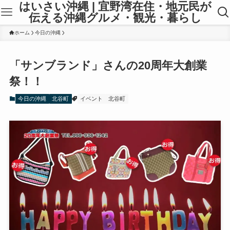
はいさい沖縄 | 宜野湾在住・地元民が
伝える沖縄グルメ・観光・暮らし
ホーム
今日の沖縄
「サンブランド」さんの20周年大創業
祭！！
今日の沖縄
北谷町
イベント
北谷町