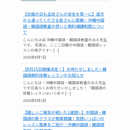
【台風の日も生徒さんの安全を第一に】遠方
から通ってくださる皆さんに感謝✨ 沖縄中国
語・韓国語教室の想いと無料補講制度につい
て
こんにちは😃 沖縄中国語・韓国語教室のみえ先生
です。 写真は、ここ二日間の中国語・韓国語レッ
スンの様子です✨ […]
2026年8月7日
【8月15日開催決定！】お待たせしました✨韓
国語無料体験レッスンのお知らせ
こんにちは！沖縄中国語・韓国語教室のみえ先生
です😊長らくお待たせいたしました！「韓国語の
体験レッスンはいつあり […]
2026年8月3日
【嬉しいご報告が続いた1週間✨】中国語・韓
国語の新クラスが無事開講！笑顔いっぱいの
レッスン風景をご紹介｜沖縄中国語・韓国語