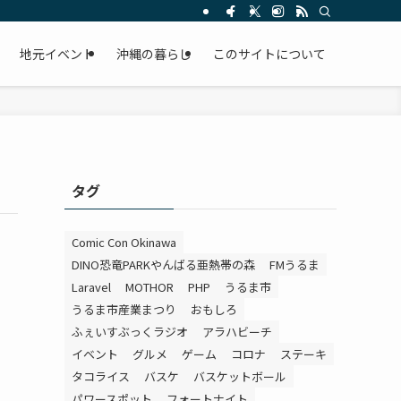
。
地元イベント
沖縄の暮らし
このサイトについて
タグ
Comic Con Okinawa
DINO恐竜PARKやんばる亜熱帯の森
FMうるま
Laravel
MOTHOR
PHP
うるま市
うるま市産業まつり
おもしろ
ふぇいすぶっくラジオ
アラハビーチ
イベント
グルメ
ゲーム
コロナ
ステーキ
タコライス
バスケ
バスケットボール
パワースポット
フォートナイト