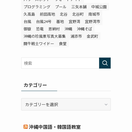
プログラミング
プール
三矢本舗
中城公園
久高島
前田高地
北谷
北谷町
南城市
台風
台風24号
基地
宜野湾
宜野湾市
御嶽
恐竜
恩納村
沖縄
沖縄そば
沖縄の珍風景写真大募集
浦添市
金武町
闘牛戦士ワイドー
食堂
カテゴリー
カ
テ
ゴ
リ
沖縄中国語・韓国語教室
ー