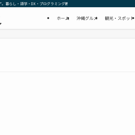
ア。暮らし・語学・DX・プログラミング教育の リアルな一次情報をお届けします
民
ホーム
沖縄グルメ
観光・スポット
し