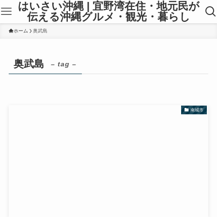
はいさい沖縄 | 宜野湾在住・地元民が
伝える沖縄グルメ・観光・暮らし
ホーム
奥武島
奥武島
– tag –
南城市