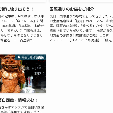
で街に繰り出そう！
国際通りのお店をご紹介
日の記事は、今ではすっかり沖
先日、国際通りの取材に行ってきました～
モノレール「ゆいレール」に関
お土産品店様は「観光」のページへ、 お食
 2003年頃から本格的に動き始
事、喫茶の店舗様は「食べる」のページへ
ール」ですが、利用者も増え、
掲載させていただいています！ 松尾から久
欠かせないものとなりつつあり
地方面のお店を何店舗様かご紹介します
覇空港 ー 首里間で...
と・・・ 【コスミック 松尾店】 「餓鬼..
おもしろ投稿画像
面白画像・情報求む！
皆さんはマジデジで面白い画像
事はご存知ですよね？ ただ、