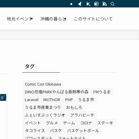
。
地元イベント
沖縄の暮らし
このサイトについて
タグ
Comic Con Okinawa
DINO恐竜PARKやんばる亜熱帯の森
FMうるま
通り
Laravel
MOTHOR
PHP
うるま市
うるま市産業まつり
おもしろ
ふぇいすぶっくラジオ
アラハビーチ
イベント
グルメ
ゲーム
コロナ
ステーキ
タコライス
バスケ
バスケットボール
パワースポット
フォートナイト