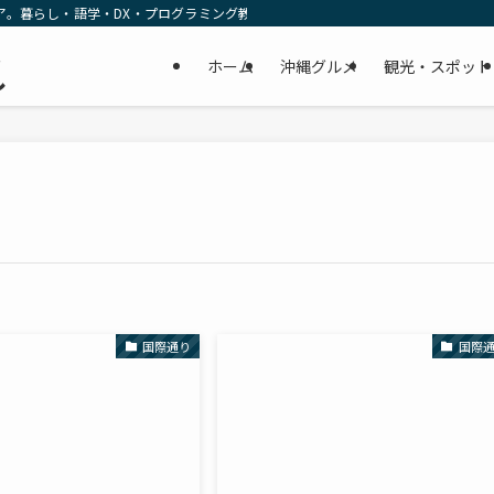
ア。暮らし・語学・DX・プログラミング教育の リアルな一次情報をお届けします
民
ホーム
沖縄グルメ
観光・スポット
し
国際通り
国際