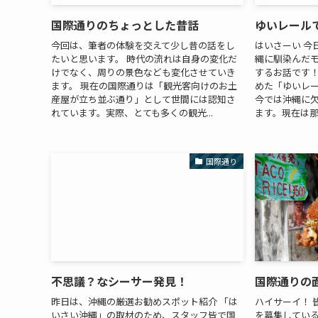
国際通りのちょっとした昔話
ゆいレール
今回は、筆者の体験を交えて少し昔の話をし
はいさーい 今
たいと思います。 時代の流れは自身の変化だ
縄に馴染んだ
けでなく、周りの景色なども変化させていき
するお話です！
ます。 現在の国際通りは「観光客向けのお土
めた「ゆいレ
産屋が立ち並ぶ通り」として世間には認知さ
今では沖縄に
れています。実際、とても多くの観光...
ます。現在は那
国際通り
不思議？なシーサー発見！
国際通りの
昨日は、沖縄の厳選お勧めスポット紹介 「は
ハイサーイ！ 
いさい沖縄」の取材のため、スタッフ皆で国
を募集している