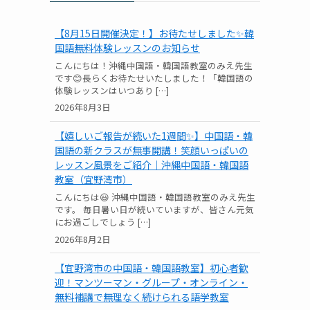
【8月15日開催決定！】お待たせしました✨韓
国語無料体験レッスンのお知らせ
こんにちは！沖縄中国語・韓国語教室のみえ先生
です😊長らくお待たせいたしました！「韓国語の
体験レッスンはいつあり […]
2026年8月3日
【嬉しいご報告が続いた1週間✨】中国語・韓
国語の新クラスが無事開講！笑顔いっぱいの
レッスン風景をご紹介｜沖縄中国語・韓国語
教室（宜野湾市）
こんにちは😃 沖縄中国語・韓国語教室のみえ先生
です。 毎日暑い日が続いていますが、皆さん元気
にお過ごしでしょう […]
2026年8月2日
【宜野湾市の中国語・韓国語教室】初心者歓
迎！マンツーマン・グループ・オンライン・
無料補講で無理なく続けられる語学教室