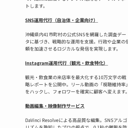
トします。
SNS運用代行（自治体・企業向け）
沖縄県内41市町村の公式SNSを網羅した調査デー
タに基づき、戦略的な運用を支援。行政や企業の
頼を加速させるロジカルな発信を実現します。
Instagram運用代行（観光・飲食特化）
観光・飲食業の来店率を最大化する10万文字の戦
略レポートを公開中。リール動画の「視聴維持率
をハックし、フォロワーを確実に顧客へ変えます
動画編集・映像制作サービス
DaVinci Resolveによる高品質な編集。SNSアルゴ
リズムを熟知したプロの視点で、0.1秒の離脱を防