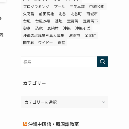
プログラミング
プール
三矢本舗
中城公園
久高島
前田高地
北谷
北谷町
南城市
♪
台風
台風24号
基地
宜野湾
宜野湾市
御嶽
恐竜
恩納村
沖縄
沖縄そば
、
茂
沖縄の珍風景写真大募集
浦添市
金武町
闘牛戦士ワイドー
食堂
.
カテゴリー
カ
テ
ゴ
リ
沖縄中国語・韓国語教室
ー