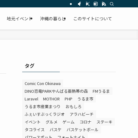
。
地元イベント
沖縄の暮らし
このサイトについて
タグ
Comic Con Okinawa
DINO恐竜PARKやんばる亜熱帯の森
FMうるま
Laravel
MOTHOR
PHP
うるま市
うるま市産業まつり
おもしろ
ふぇいすぶっくラジオ
アラハビーチ
イベント
グルメ
ゲーム
コロナ
ステーキ
タコライス
バスケ
バスケットボール
パワースポット
フォートナイト