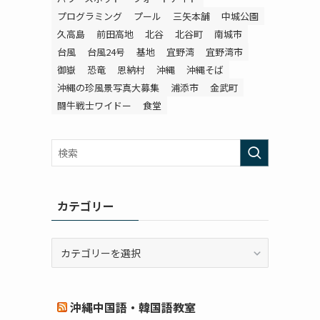
プログラミング
プール
三矢本舗
中城公園
久高島
前田高地
北谷
北谷町
南城市
台風
台風24号
基地
宜野湾
宜野湾市
御嶽
恐竜
恩納村
沖縄
沖縄そば
沖縄の珍風景写真大募集
浦添市
金武町
闘牛戦士ワイドー
食堂
カテゴリー
カ
テ
ゴ
リ
沖縄中国語・韓国語教室
ー