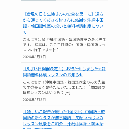
【台風の日も生徒さんの安全を第一に】遠方
から通ってくださる皆さんに感謝✨ 沖縄中国
語・韓国語教室の想いと無料補講制度につい
て
こんにちは😃 沖縄中国語・韓国語教室のみえ先生
です。 写真は、ここ二日間の中国語・韓国語レッ
スンの様子です✨ […]
2026年8月7日
【8月15日開催決定！】お待たせしました✨韓
国語無料体験レッスンのお知らせ
こんにちは！沖縄中国語・韓国語教室のみえ先生
です😊長らくお待たせいたしました！「韓国語の
体験レッスンはいつあり […]
2026年8月3日
【嬉しいご報告が続いた1週間✨】中国語・韓
国語の新クラスが無事開講！笑顔いっぱいの
レッスン風景をご紹介｜沖縄中国語・韓国語