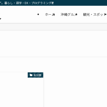
ア。暮らし・語学・DX・プログラミング教育の リアルな一次情報をお届けします
民
ホーム
沖縄グルメ
観光・スポット
し
未分類