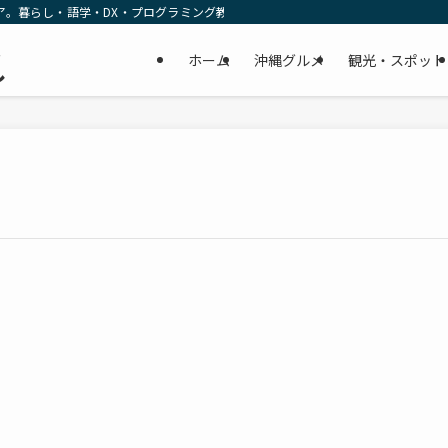
ア。暮らし・語学・DX・プログラミング教育の リアルな一次情報をお届けします
民
ホーム
沖縄グルメ
観光・スポット
し