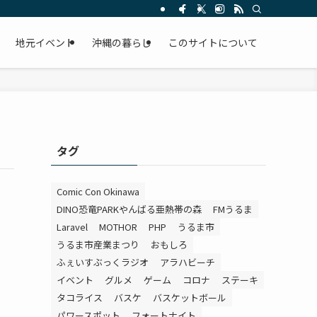
。
地元イベント
沖縄の暮らし
このサイトについて
タグ
Comic Con Okinawa
DINO恐竜PARKやんばる亜熱帯の森
FMうるま
Laravel
MOTHOR
PHP
うるま市
うるま市産業まつり
おもしろ
ふぇいすぶっくラジオ
アラハビーチ
イベント
グルメ
ゲーム
コロナ
ステーキ
タコライス
バスケ
バスケットボール
パワースポット
フォートナイト