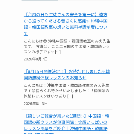
【台風の日も生徒さんの安全を第一に】遠方
から通ってくださる皆さんに感謝✨ 沖縄中国
語・韓国語教室の想いと無料補講制度につい
て
こんにちは😃 沖縄中国語・韓国語教室のみえ先生
です。 写真は、ここ二日間の中国語・韓国語レッ
スンの様子です✨ […]
2026年8月7日
【8月15日開催決定！】お待たせしました✨韓
国語無料体験レッスンのお知らせ
こんにちは！沖縄中国語・韓国語教室のみえ先生
です😊長らくお待たせいたしました！「韓国語の
体験レッスンはいつあり […]
2026年8月3日
【嬉しいご報告が続いた1週間✨】中国語・韓
国語の新クラスが無事開講！笑顔いっぱいの
レッスン風景をご紹介｜沖縄中国語・韓国語