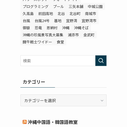
プログラミング
プール
三矢本舗
中城公園
久高島
前田高地
北谷
北谷町
南城市
台風
台風24号
基地
宜野湾
宜野湾市
御嶽
恐竜
恩納村
沖縄
沖縄そば
沖縄の珍風景写真大募集
浦添市
金武町
闘牛戦士ワイドー
食堂
カテゴリー
カ
テ
ゴ
リ
沖縄中国語・韓国語教室
ー