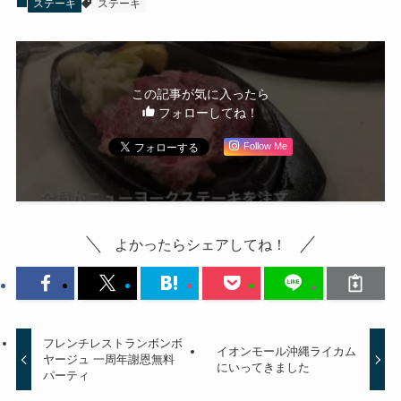
ステーキ
ステーキ
この記事が気に入ったら
フォローしてね！
Follow Me
よかったらシェアしてね！
フレンチレストランボンボ
イオンモール沖縄ライカム
ヤージュ 一周年謝恩無料
にいってきました
パーティ