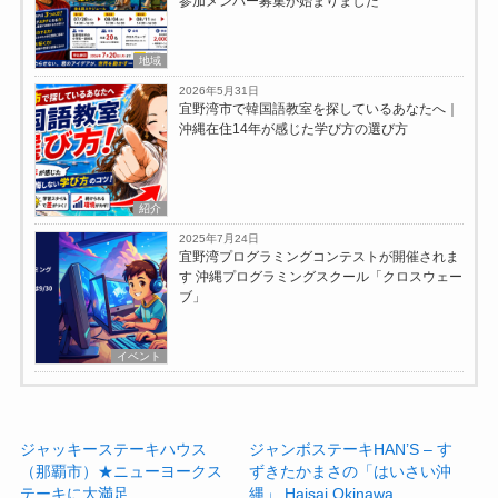
参加メンバー募集が始まりました
地域
2026年5月31日
宜野湾市で韓国語教室を探しているあなたへ｜
沖縄在住14年が感じた学び方の選び方
紹介
2025年7月24日
宜野湾プログラミングコンテストが開催されま
す 沖縄プログラミングスクール「クロスウェー
ブ」
イベント
ジャッキーステーキハウス
ジャンボステーキHAN’S – す
（那覇市）★ニューヨークス
ずきたかまさの「はいさい沖
テーキに大満足
縄」 Haisai Okinawa