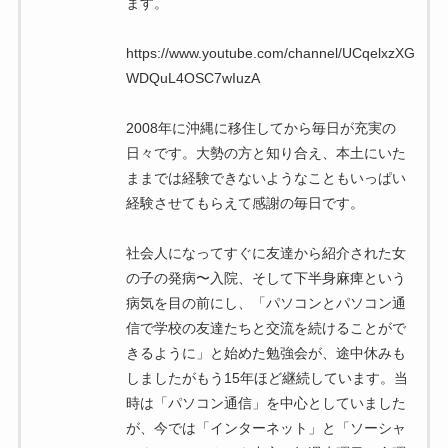
ます。
https://www.youtube.com/channel/UCqelxzXG
WDQuL4OSC7wIuzA
2008年に沖縄に移住してから毎日が充実の
日々です。大勢の方と知り合え、本土にいた
ままでは経験できないようなこともいっぱい
経験させてもらえて感謝の毎日です。
社会人になってすぐに友達から紹介された女
の子の発病〜入院、そして下半身麻痺という
病気を目の前にし、「パソコンとパソコン通
信で学校の友達たちと交流を続けることがで
きるように」と始めた勉強会が、途中休みも
しましたがもう15年ほど継続しています。当
時は「パソコン通信」を中心としていました
が、今では「インターネット」と「ソーシャ