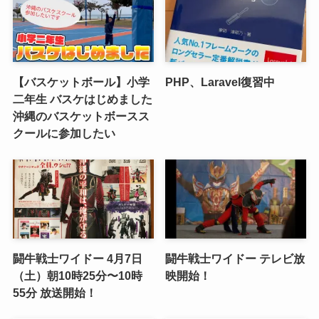
【バスケットボール】小学
PHP、Laravel復習中
二年生 バスケはじめました
沖縄のバスケットボースス
クールに参加したい
闘牛戦士ワイドー 4月7日
闘牛戦士ワイドー テレビ放
（土）朝10時25分〜10時
映開始！
55分 放送開始！