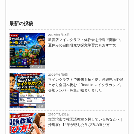
最新の投稿
2026年6月15日
教育版マインクラフト体験会を沖縄で開催中。
夏休みの自由研究や探究学習にもおすすめ
イベント
2026年6月5日
マインクラフトで未来を拓く夏。沖縄県宜野湾
市から全国へ挑む「Road to マイクラカップ」
参加メンバー募集が始まりました
地域
2026年5月31日
宜野湾市で韓国語教室を探しているあなたへ｜
沖縄在住14年が感じた学び方の選び方