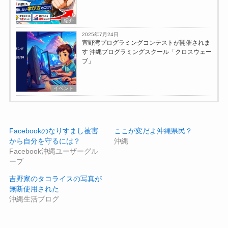
紹介
2025年7月24日
宜野湾プログラミングコンテストが開催されま
す 沖縄プログラミングスクール「クロスウェー
ブ」
イベント
Facebookのなりすまし被害
ここが変だよ沖縄県民？
から自分を守るには？
沖縄
Facebook沖縄ユーザーグル
ープ
吉野家のタコライスの写真が
無断使用された
沖縄生活ブログ