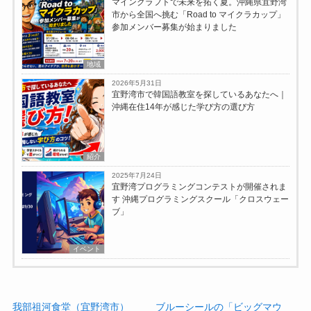
マインクラフトで未来を拓く夏。沖縄県宜野湾
市から全国へ挑む「Road to マイクラカップ」
参加メンバー募集が始まりました
地域
2026年5月31日
宜野湾市で韓国語教室を探しているあなたへ｜
沖縄在住14年が感じた学び方の選び方
紹介
2025年7月24日
宜野湾プログラミングコンテストが開催されま
す 沖縄プログラミングスクール「クロスウェー
ブ」
イベント
我部祖河食堂（宜野湾市）
ブルーシールの「ビッグマウ