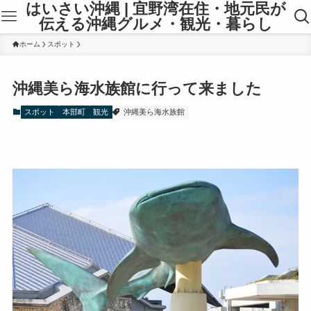
はいさい沖縄 | 宜野湾在住・地元民が
伝える沖縄グルメ・観光・暮らし
ホーム
スポット
沖縄美ら海水族館に行って来ました
スポット
本部町
観光
沖縄美ら海水族館