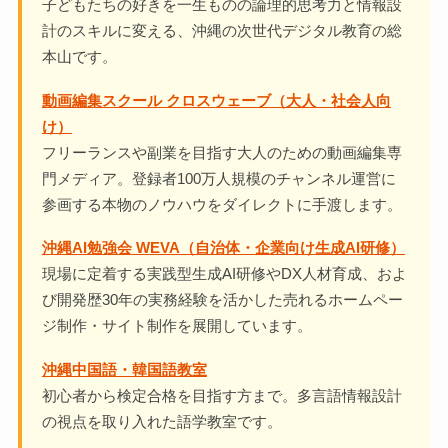
子どもたちの好きを一生ものの論理的思考力と情報設
計のスキルに変える、沖縄の次世代デジタル教育の総
本山です。
動画編集スクール クロスウェーブ（大人・社会人向
け）
フリーランスや副業を目指す大人のための動画編集専
門メディア。登録者100万人規模のチャンネル運営に
参画する本物のノウハウをダイレクトに手渡します。
沖縄AI勉強会 WEVA（自治体・企業向け生成AI研修）
現場に定着する実践型生成AI研修やDX人材育成、およ
び開発歴30年の実務経験を活かした売れるホームペー
ジ制作・サイト制作を展開しています。
沖縄中国語・韓国語教室
初心者から検定合格を目指す方まで。多言語情報設計
の視点を取り入れた語学教室です。