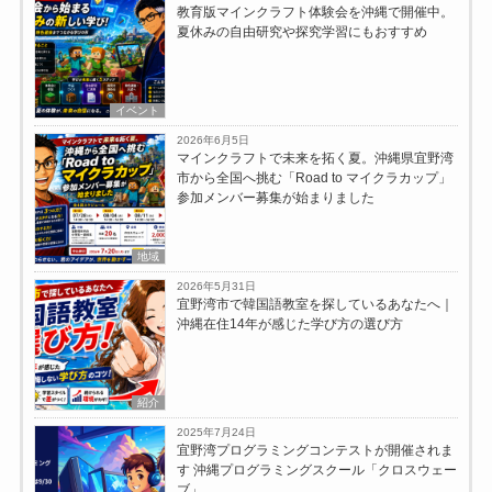
教育版マインクラフト体験会を沖縄で開催中。
夏休みの自由研究や探究学習にもおすすめ
イベント
2026年6月5日
マインクラフトで未来を拓く夏。沖縄県宜野湾
市から全国へ挑む「Road to マイクラカップ」
参加メンバー募集が始まりました
地域
2026年5月31日
宜野湾市で韓国語教室を探しているあなたへ｜
沖縄在住14年が感じた学び方の選び方
紹介
2025年7月24日
宜野湾プログラミングコンテストが開催されま
す 沖縄プログラミングスクール「クロスウェー
ブ」