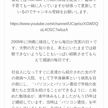
子育ても一緒に入っていますが頑張って更新して
いるのでチャンネル登録をお願いします。
https://www.youtube.com/channel/UCqelxzXGWDQ
uL4OSC7wIuzA
2008年に沖縄に移住してから毎日が充実の日々で
す。大勢の方と知り合え、本土にいたままでは経
験できないようなこともいっぱい経験させてもら
えて感謝の毎日です。
社会人になってすぐに友達から紹介された女の子
の発病〜入院、そして下半身麻痺という病気を目
の前にし、「パソコンとパソコン通信で学校の友
達たちと交流を続けることができるように」と始
めた勉強会が、途中休みもしましたがもう15年ほ
ど継続しています。当時は「パソコン通信」を中
心としていましたが、今では「インターネット」