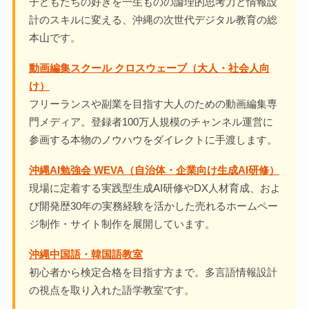
子どもたちの好きを一生ものの論理的思考力と情報設
計のスキルに変える、沖縄の次世代デジタル教育の総
本山です。
動画編集スクール クロスウェーブ（大人・社会人向
け）
フリーランスや副業を目指す大人のための動画編集専
門メディア。登録者100万人規模のチャンネル運営に
参画する本物のノウハウをダイレクトに手渡します。
沖縄AI勉強会 WEVA（自治体・企業向け生成AI研修）
現場に定着する実践型生成AI研修やDX人材育成、およ
び開発歴30年の実務経験を活かした売れるホームペー
ジ制作・サイト制作を展開しています。
沖縄中国語・韓国語教室
初心者から検定合格を目指す方まで。多言語情報設計
の視点を取り入れた語学教室です。