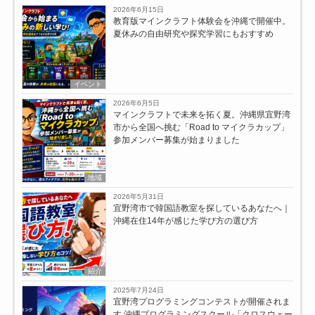
2026年6月15日
教育版マインクラフト体験会を沖縄で開催中。
夏休みの自由研究や探究学習にもおすすめ
イベント
2026年6月5日
マインクラフトで未来を拓く夏。沖縄県宜野湾
市から全国へ挑む「Road to マイクラカップ」
参加メンバー募集が始まりました
地域
2026年5月31日
宜野湾市で韓国語教室を探しているあなたへ｜
沖縄在住14年が感じた学び方の選び方
紹介
2025年7月24日
宜野湾プログラミングコンテストが開催されま
す 沖縄プログラミングスクール「クロスウェー