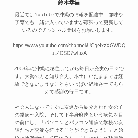
鈴木孝昌
最近ではYouTubeで沖縄の情報を配信中。趣味や
子育ても一緒に入っていますが頑張って更新して
いるのでチャンネル登録をお願いします。
https://www.youtube.com/channel/UCqelxzXGWDQ
uL4OSC7wIuzA
2008年に沖縄に移住してから毎日が充実の日々で
す。大勢の方と知り合え、本土にいたままでは経
験できないようなこともいっぱい経験させてもら
えて感謝の毎日です。
社会人になってすぐに友達から紹介された女の子
の発病〜入院、そして下半身麻痺という病気を目
の前にし、「パソコンとパソコン通信で学校の友
達たちと交流を続けることができるように」と始
めた勉強会が、途中休みもしましたがもう15年ほ