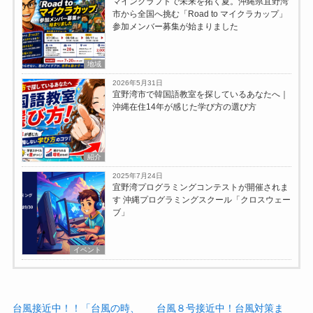
マインクラフトで未来を拓く夏。沖縄県宜野湾
市から全国へ挑む「Road to マイクラカップ」
参加メンバー募集が始まりました
地域
2026年5月31日
宜野湾市で韓国語教室を探しているあなたへ｜
沖縄在住14年が感じた学び方の選び方
紹介
2025年7月24日
宜野湾プログラミングコンテストが開催されま
す 沖縄プログラミングスクール「クロスウェー
ブ」
イベント
台風接近中！！「台風の時、
台風８号接近中！台風対策ま