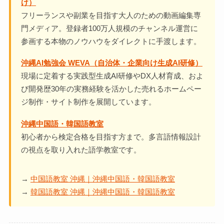
け）
フリーランスや副業を目指す大人のための動画編集専
門メディア。登録者100万人規模のチャンネル運営に
参画する本物のノウハウをダイレクトに手渡します。
沖縄AI勉強会 WEVA（自治体・企業向け生成AI研修）
現場に定着する実践型生成AI研修やDX人材育成、およ
び開発歴30年の実務経験を活かした売れるホームペー
ジ制作・サイト制作を展開しています。
沖縄中国語・韓国語教室
初心者から検定合格を目指す方まで。多言語情報設計
の視点を取り入れた語学教室です。
→
中国語教室 沖縄｜沖縄中国語・韓国語教室
→
韓国語教室 沖縄｜沖縄中国語・韓国語教室