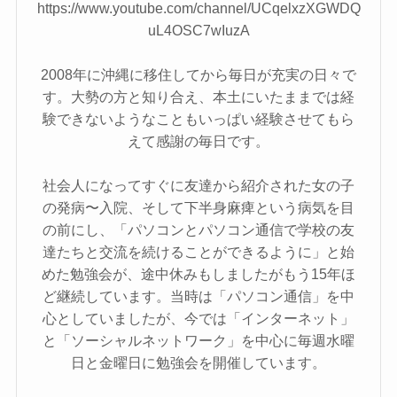
https://www.youtube.com/channel/UCqelxzXGWDQ
uL4OSC7wIuzA
2008年に沖縄に移住してから毎日が充実の日々で
す。大勢の方と知り合え、本土にいたままでは経
験できないようなこともいっぱい経験させてもら
えて感謝の毎日です。
社会人になってすぐに友達から紹介された女の子
の発病〜入院、そして下半身麻痺という病気を目
の前にし、「パソコンとパソコン通信で学校の友
達たちと交流を続けることができるように」と始
めた勉強会が、途中休みもしましたがもう15年ほ
ど継続しています。当時は「パソコン通信」を中
心としていましたが、今では「インターネット」
と「ソーシャルネットワーク」を中心に毎週水曜
日と金曜日に勉強会を開催しています。