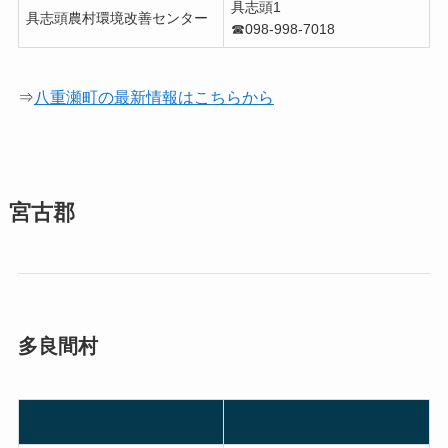
具志頭1
具志頭農村環境改善センター
☎︎098-998-7018
⇒
八重瀬町の最新情報はこちらから
宮古郡
多良間村