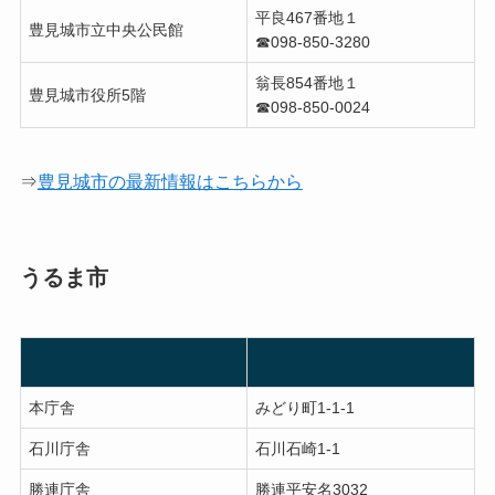
平良467番地１
豊見城市立中央公民館
☎︎098-850-3280
翁長854番地１
豊見城市役所5階
☎︎098-850-0024
⇒
豊見城市の最新情報はこちらから
うるま市
本庁舎
みどり町1-1-1
石川庁舎
石川石崎1-1
勝連庁舎
勝連平安名3032