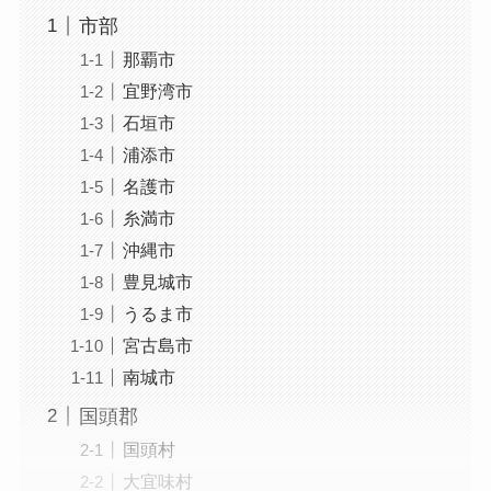
市部
那覇市
宜野湾市
石垣市
浦添市
名護市
糸満市
沖縄市
豊見城市
うるま市
宮古島市
南城市
国頭郡
国頭村
大宜味村