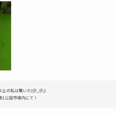
の私は驚いた(＠_＠;)
志第1公設市場内にて！