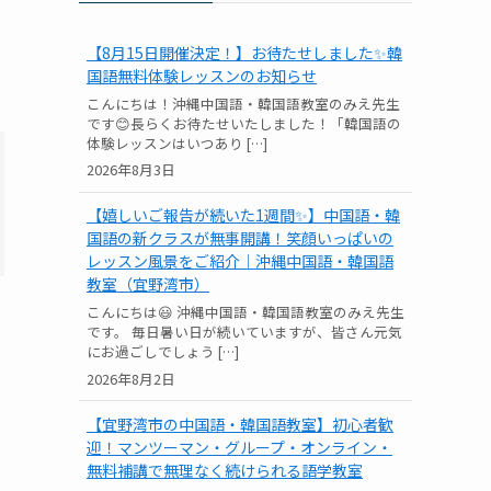
【8月15日開催決定！】お待たせしました✨韓
国語無料体験レッスンのお知らせ
こんにちは！沖縄中国語・韓国語教室のみえ先生
です😊長らくお待たせいたしました！「韓国語の
体験レッスンはいつあり […]
2026年8月3日
【嬉しいご報告が続いた1週間✨】中国語・韓
国語の新クラスが無事開講！笑顔いっぱいの
レッスン風景をご紹介｜沖縄中国語・韓国語
教室（宜野湾市）
こんにちは😃 沖縄中国語・韓国語教室のみえ先生
です。 毎日暑い日が続いていますが、皆さん元気
にお過ごしでしょう […]
2026年8月2日
【宜野湾市の中国語・韓国語教室】初心者歓
迎！マンツーマン・グループ・オンライン・
無料補講で無理なく続けられる語学教室