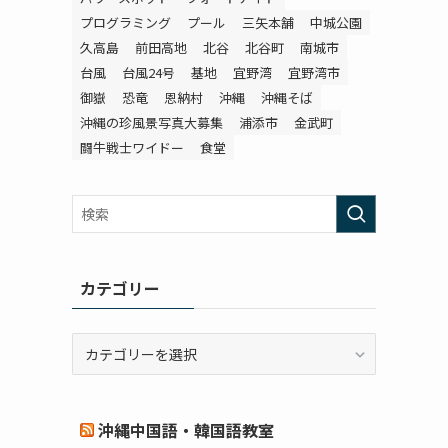
プログラミング
プール
三矢本舗
中城公園
久高島
前田高地
北谷
北谷町
南城市
台風
台風24号
基地
宜野湾
宜野湾市
御嶽
恐竜
恩納村
沖縄
沖縄そば
沖縄の珍風景写真大募集
浦添市
金武町
闘牛戦士ワイドー
食堂
カテゴリー
カ
テ
ゴ
リ
沖縄中国語・韓国語教室
ー