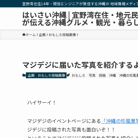
宜野湾在住14年・現役エンジニアが発信する沖縄の 地域情報メディ
はいさい沖縄 | 宜野湾在住・地元
が伝える沖縄グルメ・観光・暮ら
ホーム
企画
おもしろ投稿画像
マジデジに届いた写真を紹介する
企画
おもしろ投稿画像
おもしろ
写真
投稿
沖縄
沖縄の珍風
ハイサーイ！
マジデジのイベントページにある
「沖縄の珍風景
ジデジに投稿された写真も面白いぞ！！