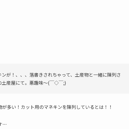
キンが！、、、落書きされちゃって、土産物と一緒に陳列さ
土産屋にて。悪趣味〜(￣◇￣;)
物が多い！カット用のマネキンを陳列しているとは！！
す…