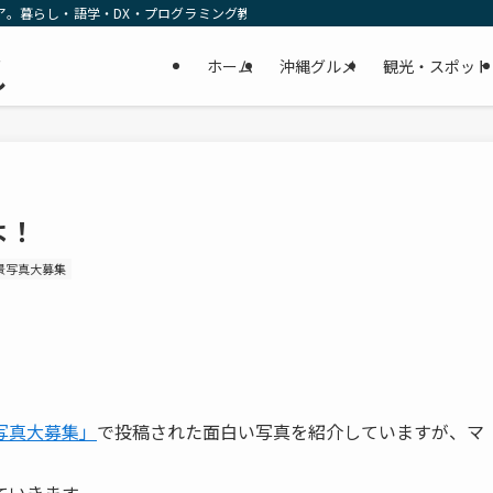
ア。暮らし・語学・DX・プログラミング教育の リアルな一次情報をお届けします
民
ホーム
沖縄グルメ
観光・スポット
し
よ！
景写真大募集
写真大募集」
で投稿された面白い写真を紹介していますが、マ