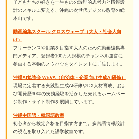
子どもたちの好きを一生ものの論理的思考力と情報設
計のスキルに変える、沖縄の次世代デジタル教育の総
本山です。
動画編集スクール クロスウェーブ（大人・社会人向
け）
フリーランスや副業を目指す大人のための動画編集専
門メディア。登録者100万人規模のチャンネル運営に
参画する本物のノウハウをダイレクトに手渡します。
沖縄AI勉強会 WEVA（自治体・企業向け生成AI研修）
現場に定着する実践型生成AI研修やDX人材育成、およ
び開発歴30年の実務経験を活かした売れるホームペー
ジ制作・サイト制作を展開しています。
沖縄中国語・韓国語教室
初心者から検定合格を目指す方まで。多言語情報設計
の視点を取り入れた語学教室です。