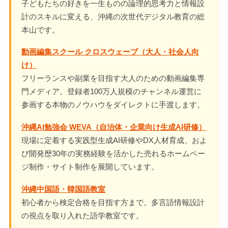
子どもたちの好きを一生ものの論理的思考力と情報設
計のスキルに変える、沖縄の次世代デジタル教育の総
本山です。
動画編集スクール クロスウェーブ（大人・社会人向
け）
フリーランスや副業を目指す大人のための動画編集専
門メディア。登録者100万人規模のチャンネル運営に
参画する本物のノウハウをダイレクトに手渡します。
沖縄AI勉強会 WEVA（自治体・企業向け生成AI研修）
現場に定着する実践型生成AI研修やDX人材育成、およ
び開発歴30年の実務経験を活かした売れるホームペー
ジ制作・サイト制作を展開しています。
沖縄中国語・韓国語教室
初心者から検定合格を目指す方まで。多言語情報設計
の視点を取り入れた語学教室です。