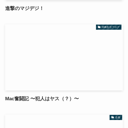
進撃のマジデジ！
沖縄生活ブログ
Mac奮闘記 〜犯人はヤス（？）〜
企画