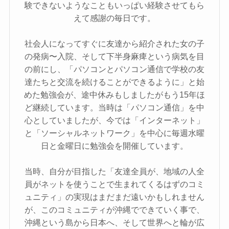
験できないようなこともいっぱい経験させてもら
えて感謝の毎日です。
社会人になってすぐに友達から紹介された女の子
の発病〜入院、そして下半身麻痺という病気を目
の前にし、「パソコンとパソコン通信で学校の友
達たちと交流を続けることができるように」と始
めた勉強会が、途中休みもしましたがもう15年ほ
ど継続しています。当時は「パソコン通信」を中
心としていましたが、今では「インターネット」
と「ソーシャルネットワーク」を中心に毎週水曜
日と金曜日に勉強会を開催しています。
当時、自分が目指した「友達全員が、地域の人全
員がネットを使うことで生まれてくるはずのコミ
ュニティ」の実現はまだまだ遠いかもしれません
が、このコミュニティが沖縄でできていく事で、
沖縄という島から日本へ、そして世界へと輪が広