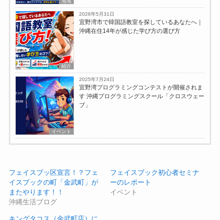
地域
2026年5月31日
宜野湾市で韓国語教室を探しているあなたへ｜
沖縄在住14年が感じた学び方の選び方
紹介
2025年7月24日
宜野湾プログラミングコンテストが開催されま
す 沖縄プログラミングスクール「クロスウェー
ブ」
イベント
フェイスブッ区宣言！？フェ
フェイスブック初心者セミナ
イスブックの町「金武町」が
ーのレポート
またやります！！
イベント
沖縄生活ブログ
キングタコス（金武町店）に