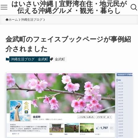
はいさい沖縄 | 宜野湾在住・地元民が
伝える沖縄グルメ・観光・暮らし
ホーム
沖縄生活ブログ
金武町のフェイスブックページが事例紹
介されました
沖縄生活ブログ
金武町
金武町