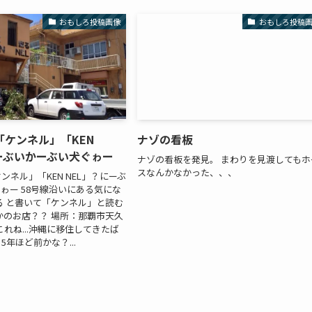
おもしろ投稿画像
おもしろ投稿
「ケンネル」「KEN
ナゾの看板
ーぶいかーぶい犬ぐゎー
ナゾの看板を発見。 まわりを見渡してもホ
スなんかなかった、、、
ンネル」「KEN NEL」？にーぶ
ゎー 58号線沿いにある気にな
る と書いて「ケンネル」と読む
かのお店？？ 場所：那覇市天久
これね...沖縄に移住してきたば
年ほど前かな？...