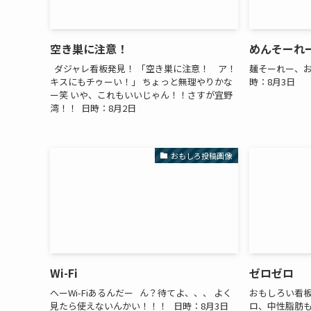
空き巣に注意！
めんそーれ
ダジャレ看板発見！ 「空き巣に注意！ ア！
麺そーれー、お
キスにもチゥーい！」 ちょっと無理やりかな
時：8月3日
ー笑 いや、これもいいじゃん！！さすが宜野
湾！！ 日時：8月2日
おもしろ投稿画像
Wi-Fi
ゼロゼロ
へーWi-Fiあるんだー ん？待てよ、、、 よく
おもしろい看板
見たら使えないんかい！！！ 日時：8月3日
ロ、中性脂肪も