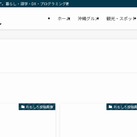
ア。暮らし・語学・DX・プログラミング教育の リアルな一次情報をお届けします
民
ホーム
沖縄グルメ
観光・スポット
し
おもしろ投稿画像
おもしろ投稿