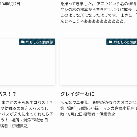
13年8月2日
を撮ってきました。 アコウという名の植物
ヤシの木の根本から巻き付くように成長し
このような形になったようです。 まさに 
んじゃこりゃああああああああああ...
おもしろ投稿画像
おもしろ投稿
バス！？
クレイジーわに
 まさかの実写版ネコバス！？
へんなワニ発見。 配色がかなりカオスだね
きや幼稚園のお迎えバスでし
笑 場所：那覇市小禄 マンガ倉庫小禄店 
なバスが迎えに来てくれたら子
時：8月12日 投稿者：伊禮貴之
う！ 場所：浦添市牧港 日
 投稿者：伊禮貴之