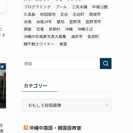
プログラミング
プール
三矢本舗
中城公園
久高島
前田高地
北谷
北谷町
南城市
台風
台風24号
基地
宜野湾
宜野湾市
御嶽
恐竜
恩納村
沖縄
沖縄そば
ニ
：8
沖縄の珍風景写真大募集
浦添市
金武町
闘牛戦士ワイドー
食堂
画像
カテゴリー
カ
テ
ゴ
リ
役
沖縄中国語・韓国語教室
ー
真