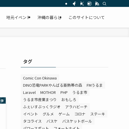
。
地元イベント
沖縄の暮らし
このサイトについて
タグ
Comic Con Okinawa
DINO恐竜PARKやんばる亜熱帯の森
FMうるま
Laravel
MOTHOR
PHP
うるま市
うるま市産業まつり
おもしろ
画像
ふぇいすぶっくラジオ
アラハビーチ
イベント
グルメ
ゲーム
コロナ
ステーキ
タコライス
バスケ
バスケットボール
パワースポット
フォートナイト