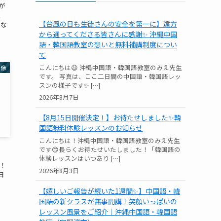
が
、
【台風の日も生徒さんの安全を第一に】遠方
「な
から通ってくださる皆さんに感謝✨ 沖縄中国
語・韓国語教室の想いと無料補講制度につい
て
こんにちは😃 沖縄中国語・韓国語教室のみえ先生
画像
です。 写真は、ここ二日間の中国語・韓国語レッ
スンの様子です✨ […]
2026年8月7日
【8月15日開催決定！】お待たせしました✨韓
国語無料体験レッスンのお知らせ
こんにちは！沖縄中国語・韓国語教室のみえ先生
です😊長らくお待たせいたしました！「韓国語の
体験レッスンはいつあり […]
！
2026年8月3日
日
【嬉しいご報告が続いた1週間✨】中国語・韓
国語の新クラスが無事開講！笑顔いっぱいの
レッスン風景をご紹介｜沖縄中国語・韓国語