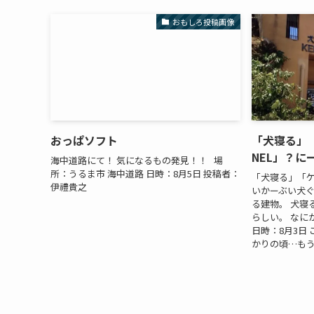
おもしろ投稿画像
おっぱソフト
「犬寝る」
NEL」？に
海中道路にて！ 気になるもの発見！！ 場
所：うるま市 海中道路 日時：8月5日 投稿者：
「犬寝る」「ケ
伊禮貴之
いかーぶい犬ぐ
る建物。 犬寝
らしい。 なに
日時：8月3日 
かりの頃…もう5