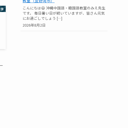
教室（宜野湾市）
こんにちは😃 沖縄中国語・韓国語教室のみえ先生
画像
です。 毎日暑い日が続いていますが、皆さん元気
にお過ごしでしょう […]
2026年8月2日
ー