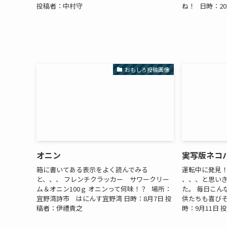
投稿者：中村守
ね！ 日時：20
おもしろ投稿画像
オニン
実写版ネコ
箱に書いてある表示をよく読んでみる
運転中に発見！
と、、、 フレンチクラッカー サワークリー
、、、と思い
ム＆オニン100ｇ オニンって何味！？ 場所：
た。 毎日こん
宜野湾詩市 はにんす宜野湾 日時：8月7日 投
供たちも喜びそ
稿者：伊禮貴之
時：9月11日