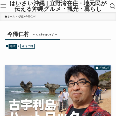
はいさい沖縄 | 宜野湾在住・地元民が
伝える沖縄グルメ・観光・暮らし
ホーム
地域
今帰仁村
今帰仁村
– category –
地域
今帰仁村
今帰仁村