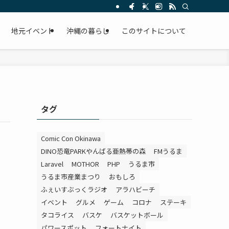
。
地元イベント
沖縄の暮らし
このサイトについて
タグ
Comic Con Okinawa
DINO恐竜PARKやんばる亜熱帯の森
FMうるま
Laravel
MOTHOR
PHP
うるま市
うるま市産業まつり
おもしろ
ふぇいすぶっくラジオ
アラハビーチ
イベント
グルメ
ゲーム
コロナ
ステーキ
タコライス
バスケ
バスケットボール
パワースポット
フォートナイト