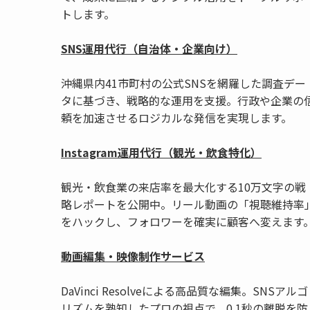
トします。
SNS運用代行（自治体・企業向け）
沖縄県内41市町村の公式SNSを網羅した調査デー
タに基づき、戦略的な運用を支援。行政や企業の
頼を加速させるロジカルな発信を実現します。
Instagram運用代行（観光・飲食特化）
観光・飲食業の来店率を最大化する10万文字の戦
略レポートを公開中。リール動画の「視聴維持率
をハックし、フォロワーを確実に顧客へ変えます
動画編集・映像制作サービス
DaVinci Resolveによる高品質な編集。SNSアルゴ
リズムを熟知したプロの視点で、0.1秒の離脱を防