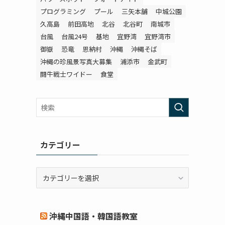
プログラミング
プール
三矢本舗
中城公園
久高島
前田高地
北谷
北谷町
南城市
台風
台風24号
基地
宜野湾
宜野湾市
御嶽
恐竜
恩納村
沖縄
沖縄そば
沖縄の珍風景写真大募集
浦添市
金武町
闘牛戦士ワイドー
食堂
カテゴリー
カ
テ
ゴ
リ
沖縄中国語・韓国語教室
ー