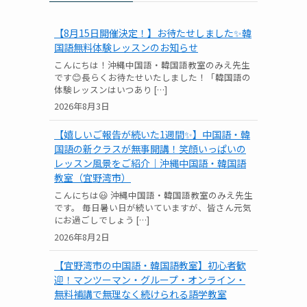
【8月15日開催決定！】お待たせしました✨韓
国語無料体験レッスンのお知らせ
こんにちは！沖縄中国語・韓国語教室のみえ先生
です😊長らくお待たせいたしました！「韓国語の
体験レッスンはいつあり […]
2026年8月3日
【嬉しいご報告が続いた1週間✨】中国語・韓
国語の新クラスが無事開講！笑顔いっぱいの
レッスン風景をご紹介｜沖縄中国語・韓国語
教室（宜野湾市）
こんにちは😃 沖縄中国語・韓国語教室のみえ先生
です。 毎日暑い日が続いていますが、皆さん元気
にお過ごしでしょう […]
2026年8月2日
【宜野湾市の中国語・韓国語教室】初心者歓
迎！マンツーマン・グループ・オンライン・
無料補講で無理なく続けられる語学教室