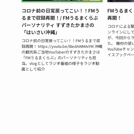
コロナ前の日常戻ってこい！！FMう
FMうるま
るまで収録再開！/ FMうるまくらぶ
再開！
パーソナリティ すずきたかまさの
コロナによる
「はいさい沖縄」
ンラインにして
が、今回から
コロナ前の日常戻ってこい！！FMうるまで収
た。 機材の使
録再開！ https://youtu.be/l8edAWMAiYM 沖縄
YouTube
の観光系ご当地YouTuberのすずきたかまさは
イスブックペー
「FMうるまくらぶ」のパーソナリティも担
当。vlogとしてラジオ番組の様子をラジオ動
画として紹介