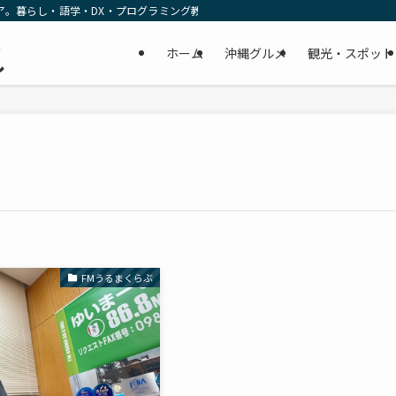
ア。暮らし・語学・DX・プログラミング教育の リアルな一次情報をお届けします
民
ホーム
沖縄グルメ
観光・スポット
し
FMうるまくらぶ