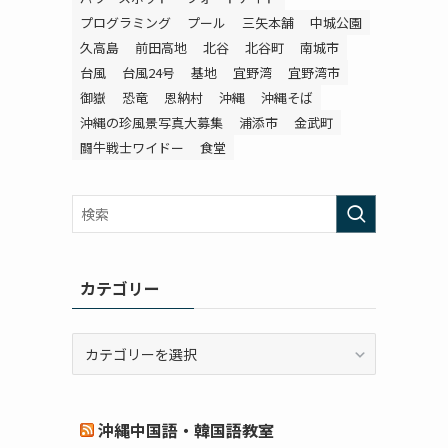
プログラミング
プール
三矢本舗
中城公園
久高島
前田高地
北谷
北谷町
南城市
台風
台風24号
基地
宜野湾
宜野湾市
御嶽
恐竜
恩納村
沖縄
沖縄そば
沖縄の珍風景写真大募集
浦添市
金武町
闘牛戦士ワイドー
食堂
カテゴリー
カ
テ
ゴ
リ
沖縄中国語・韓国語教室
ー