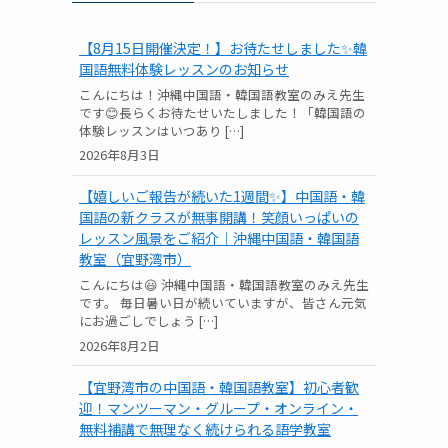
【8月15日開催決定！】お待たせしました✨韓
国語無料体験レッスンのお知らせ
こんにちは！沖縄中国語・韓国語教室のみえ先生
です😊長らくお待たせいたしました！「韓国語の
体験レッスンはいつあり […]
2026年8月3日
【嬉しいご報告が続いた1週間✨】中国語・韓
国語の新クラスが無事開講！笑顔いっぱいの
レッスン風景をご紹介｜沖縄中国語・韓国語
教室（宜野湾市）
こんにちは😃 沖縄中国語・韓国語教室のみえ先生
です。 毎日暑い日が続いていますが、皆さん元気
にお過ごしでしょう […]
2026年8月2日
【宜野湾市の中国語・韓国語教室】初心者歓
迎！マンツーマン・グループ・オンライン・
無料補講で無理なく続けられる語学教室