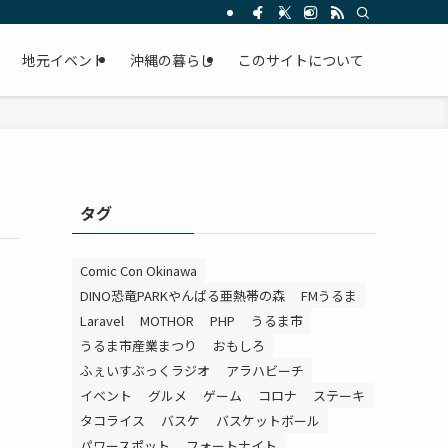
。
地元イベント
沖縄の暮らし
このサイトについて
タグ
Comic Con Okinawa
DINO恐竜PARKやんばる亜熱帯の森
FMうるま
Laravel
MOTHOR
PHP
うるま市
うるま市産業まつり
おもしろ
ふぇいすぶっくラジオ
アラハビーチ
イベント
グルメ
ゲーム
コロナ
ステーキ
タコライス
バスケ
バスケットボール
パワースポット
フォートナイト