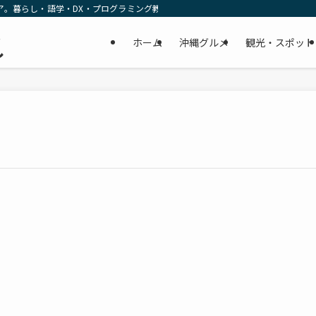
ア。暮らし・語学・DX・プログラミング教育の リアルな一次情報をお届けします
民
ホーム
沖縄グルメ
観光・スポット
し