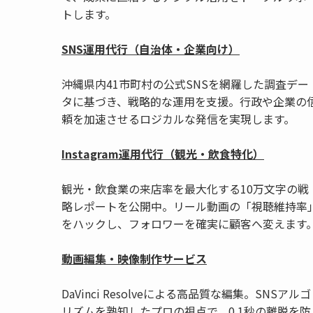
トします。
SNS運用代行（自治体・企業向け）
沖縄県内41市町村の公式SNSを網羅した調査デー
タに基づき、戦略的な運用を支援。行政や企業の
頼を加速させるロジカルな発信を実現します。
Instagram運用代行（観光・飲食特化）
観光・飲食業の来店率を最大化する10万文字の戦
略レポートを公開中。リール動画の「視聴維持率
をハックし、フォロワーを確実に顧客へ変えます
動画編集・映像制作サービス
DaVinci Resolveによる高品質な編集。SNSアルゴ
リズムを熟知したプロの視点で、0.1秒の離脱を防