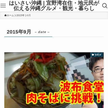
はいさい沖縄 | 宜野湾在住・地元民が
伝える沖縄グルメ・観光・暮らし
ホーム
2015年
9月
2015年9月
– date –
那覇市