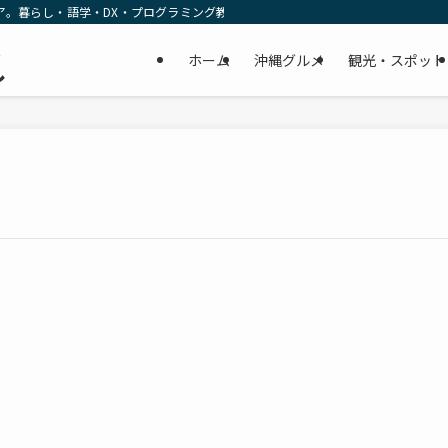
ア。暮らし・語学・DX・プログラミング教育の リアルな一次情報をお届けします
民
ホーム
沖縄グルメ
観光・スポット
し