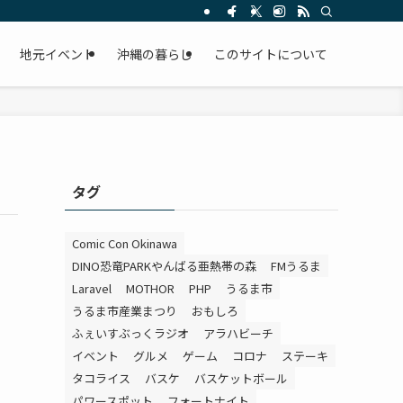
。
地元イベント
沖縄の暮らし
このサイトについて
タグ
Comic Con Okinawa
DINO恐竜PARKやんばる亜熱帯の森
FMうるま
Laravel
MOTHOR
PHP
うるま市
うるま市産業まつり
おもしろ
ふぇいすぶっくラジオ
アラハビーチ
イベント
グルメ
ゲーム
コロナ
ステーキ
タコライス
バスケ
バスケットボール
パワースポット
フォートナイト