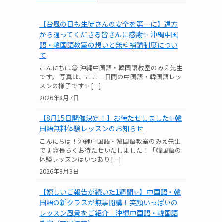
【台風の日も生徒さんの安全を第一に】遠方
から通ってくださる皆さんに感謝✨ 沖縄中国
語・韓国語教室の想いと無料補講制度につい
て
こんにちは😃 沖縄中国語・韓国語教室のみえ先生
です。 写真は、ここ二日間の中国語・韓国語レッ
スンの様子です✨ […]
2026年8月7日
【8月15日開催決定！】お待たせしました✨韓
国語無料体験レッスンのお知らせ
こんにちは！沖縄中国語・韓国語教室のみえ先生
です😊長らくお待たせいたしました！「韓国語の
体験レッスンはいつあり […]
2026年8月3日
【嬉しいご報告が続いた1週間✨】中国語・韓
国語の新クラスが無事開講！笑顔いっぱいの
レッスン風景をご紹介｜沖縄中国語・韓国語