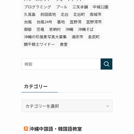
プログラミング
プール
三矢本舗
中城公園
久高島
前田高地
北谷
北谷町
南城市
台風
台風24号
基地
宜野湾
宜野湾市
御嶽
恐竜
恩納村
沖縄
沖縄そば
沖縄の珍風景写真大募集
浦添市
金武町
闘牛戦士ワイドー
食堂
カテゴリー
カ
テ
ゴ
リ
沖縄中国語・韓国語教室
ー