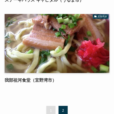
ステーキハウス キャピタル（うるま市）
宜野湾市
我部祖河食堂（宜野湾市）
1
2