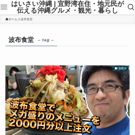
はいさい沖縄 | 宜野湾在住・地元民が
伝える沖縄グルメ・観光・暮らし
ホーム
波布食堂
波布食堂
– tag –
那覇市